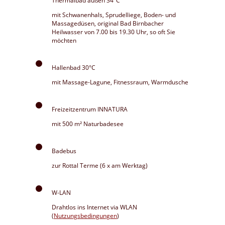
Thermalbad außen 34°C
mit Schwanenhals, Sprudelliege, Boden- und
Massagedüsen, original Bad Birnbacher
Heilwasser von 7.00 bis 19.30 Uhr, so oft Sie
möchten
Hallenbad 30°C
mit Massage-Lagune, Fitnessraum, Warmdusche
Freizeitzentrum INNATURA
mit 500 m² Naturbadesee
Badebus
zur Rottal Terme (6 x am Werktag)
W-LAN
Drahtlos ins Internet via WLAN
(
Nutzungsbedingungen
)