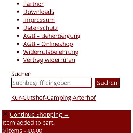
Partner
Downloads
Impressum
Datenschutz
AGB – Beherbergung
AGB – Onlineshop
Widerrufsbelehrung
Vertrag widerrufen
Suchen
Suchen
Kur-Gutshof-Camping Arterhof
Continue Shopping →
Item added to cart.
0 items -
€
0,00