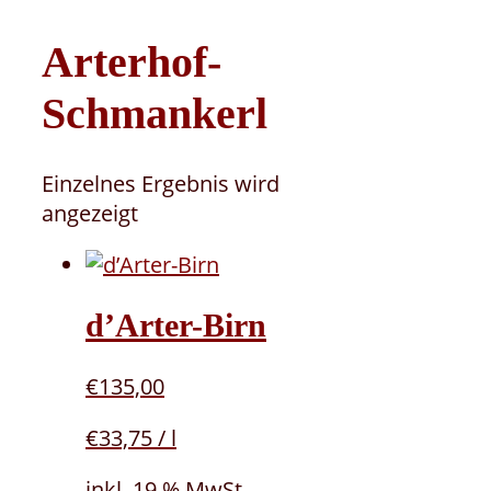
Arterhof-
Schmankerl
Einzelnes Ergebnis wird
angezeigt
d’Arter-Birn
€
135,00
€
33,75
/
l
inkl. 19 % MwSt.